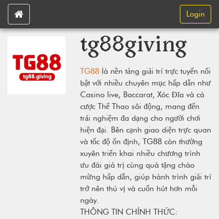
Login
tg88giving
TG88
 là nền tảng giải trí trực tuyến nổi 
bật với nhiều chuyên mục hấp dẫn như 
Casino live, Baccarat, Xóc Đĩa và cá 
cược Thể Thao sôi động, mang đến 
trải nghiệm đa dạng cho người chơi 
hiện đại. Bên cạnh giao diện trực quan 
và tốc độ ổn định, TG88 còn thường 
xuyên triển khai nhiều chương trình 
ưu đãi giá trị cùng quà tặng chào 
mừng hấp dẫn, giúp hành trình giải trí 
trở nên thú vị và cuốn hút hơn mỗi 
ngày.

THÔNG TIN CHÍNH THỨC: