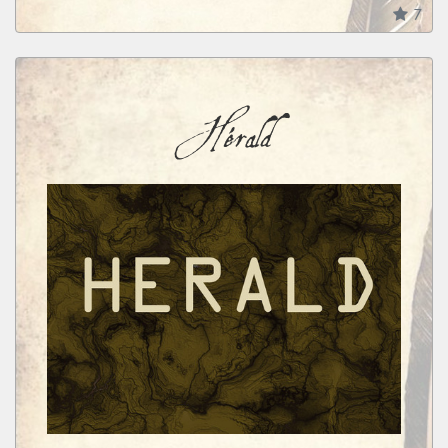
puissances ont émergé avec le temps comme 
7
l’empire atlec grande puissance civilisatrice 
pratiquant l’esclavage ayant apporté un sytème 
d’écriture commun, des routes, un système de poste 
Hérald
nommé coureurs et de nombreux avancées sur les 
plans architecturaux et économiques. Bien qu’il ait 
connu de nombreux revers, l’empire reste une 
grande puissance où de nombreux peuples 
cohabitent, échangent et prospèrent. Nées de 
l’affaiblissement de l’empire atlec, les cités zacoaltes 
sont tout un ensemble de royaumes indépendants 
ayant chacune à leur tête un notchapa partageant 
son pouvoir avec un conseil local. Parfois très 
instables politiquement ces cités passent autant de 
temps à lutter entre elles que contre d’autres 
puissances et ont tissé des liens diplomatiques 
complexes.

Bien que différents, les différents peuples partagent 
une « religion » commune basée sur l’idée que les 