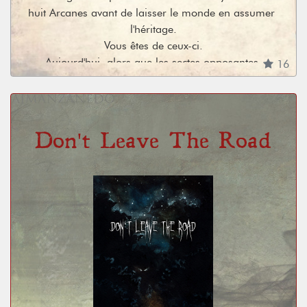
huit Arcanes avant de laisser le monde en assumer 
l'héritage.

Vous êtes de ceux-ci.

Aujourd'hui, alors que les sectes opposantes 
16
ravagent son empire, votre initiation est menacée.

Vous incarnerez des vertus héroïques, inspirées de 
l'ancienne culture perse et égyptienne, ainsi que des 
califats omeyyades ou de l'empire byzantin.
Don't Leave The Road
Le jeu est disponible sur la plateforme I2DS Games: 
https://gandariahuniverse.fr/accueil
 ,site privé 
depuis le 29/09/2022.