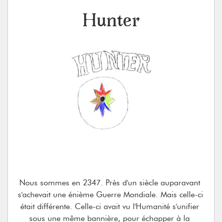
https://www.artstation.com/dianegeorges
)
Hunter
Les sources LaTeX du livre en cours d'écriture sont 
disponibles sur 
https://github.com/swissmadekzu/dontleavetheroad
Nous sommes en 2347. Près d'un siècle auparavant 
s'achevait une énième Guerre Mondiale. Mais celle-ci 
était différente. Celle-ci avait vu l'Humanité s'unifier 
sous une même bannière, pour échapper à la 