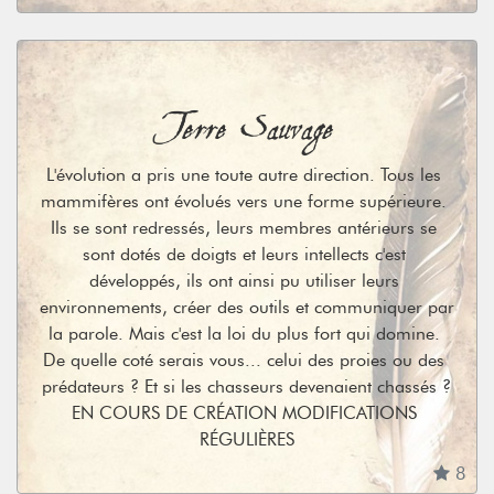
Terre Sauvage
L'évolution a pris une toute autre direction. Tous les 
mammifères ont évolués vers une forme supérieure. 
Ils se sont redressés, leurs membres antérieurs se 
sont dotés de doigts et leurs intellects c'est 
développés, ils ont ainsi pu utiliser leurs 
environnements, créer des outils et communiquer par 
la parole. Mais c'est la loi du plus fort qui domine. 
De quelle coté serais vous... celui des proies ou des 
prédateurs ? Et si les chasseurs devenaient chassés ?

EN COURS DE CRÉATION MODIFICATIONS 
RÉGULIÈRES
8