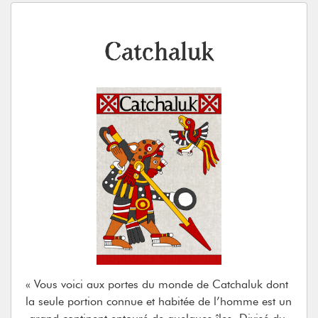
créatures mythologiques propre à l'univers, visiter 
des lieux fantastiques, échanger avec diverses 
croyances, et bien d'autres choses. 

Catchaluk
Le système de jeu repose sur le D100, quelque peu 
simplifié. Mais vous pouvez aussi choisir de jouer 
sans dés, rien ne vous en empêche.

Le Jeu repose aussi sur un code proche du Japon, où 
les habitants s'entre-aident et se respectent, avec un 
code instauré par le Prince Enor. 
« Vous voici aux portes du monde de Catchaluk dont 
la seule portion connue et habitée de l’homme est un 