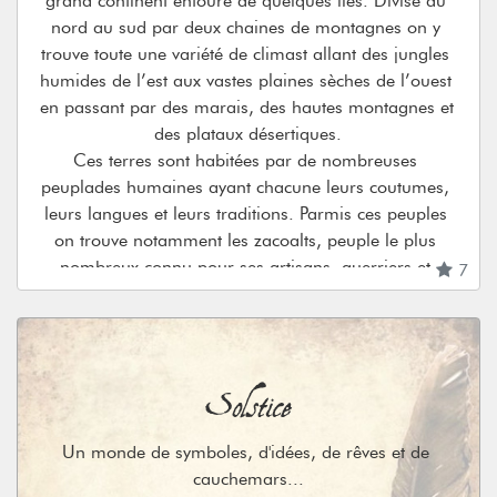
grand continent entouré de quelques îles. Divisé du 
nord au sud par deux chaines de montagnes on y 
trouve toute une variété de climast allant des jungles 
humides de l’est aux vastes plaines sèches de l’ouest 
en passant par des marais, des hautes montagnes et 
des plataux désertiques.

Ces terres sont habitées par de nombreuses 
peuplades humaines ayant chacune leurs coutumes, 
leurs langues et leurs traditions. Parmis ces peuples 
on trouve notamment les zacoalts, peuple le plus 
nombreux connu pour ses artisans, guerriers et 
7
agriculteurs. Autre grand peuple vivant 
principalement dans les plaines de l’ouest, les atlecs 
sont réputés pour leur grande sagesse et leur piété. 
Solstice
Vivant dans une société très hiérarchisée, ils sont 
reconnaissables à leur crâne allongé, déformé dans 
l’enfance, et à leur peau teintée de bleu.

Un monde de symboles, d'idées, de rêves et de 
Si nombre d’humains vivent encore dans des petits 
cauchemars...
villages indépendants et autosuffisants, de grandes 