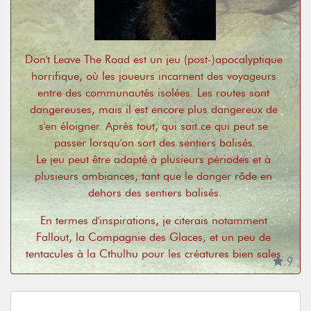
Don't Leave The Road est un jeu (post-)apocalyptique 
horrifique, où les joueurs incarnent des voyageurs 
entre des communautés isolées. Les routes sont 
dangereuses, mais il est encore plus dangereux de 
s'en éloigner. Après tout, qui sait ce qui peut se 
passer lorsqu'on sort des sentiers balisés.

Le jeu peut être adapté à plusieurs périodes et à 
plusieurs ambiances, tant que le danger rôde en 
dehors des sentiers balisés.
En termes d'inspirations, je citerais notamment 
Fallout, la Compagnie des Glaces, et un peu de 
tentacules à la Cthulhu pour les créatures bien sales.
9
Illustration par Diane Georges (
https://diane-
georges.net/
 | 