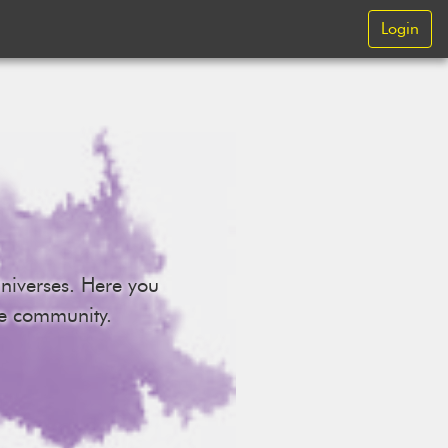
Login
niverses.
Here you
he community.