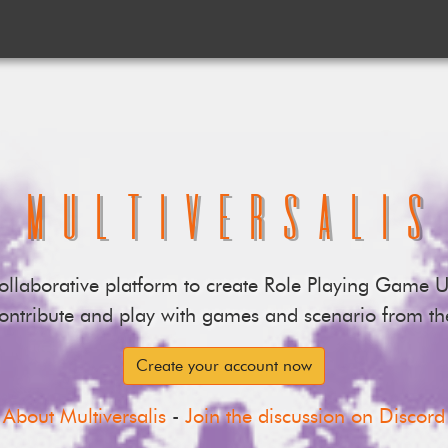
Multiversalis
 collaborative platform to create Role Playing Game U
contribute and play with games and scenario from t
Create your account now
About Multiversalis
-
Join the discussion on Discord