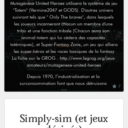
Mutagénèse United Heroes utilisera le système de jeu 
"Totem" (Vermine2047 et GODS). D'autres univers 
suivront tels que " Only The braves", dans lesquels 
les joueurs incarneront chacun un membre d'une 
tribu et une fonction tribale (Chacun aura son 
animal-totem qui lui cédera des capacités 
totémiques), et Super-Fantasy Zone, un jeu qui alliera 
les super-héros et les races basiques de la fantasy

La fiche sur le GROG : 
http://www.legrog.org/jeux-
amateurs/mutagenese-united-heroes
Depuis 1970, l’industrialisation et la 
surconsommation font que nous détruisons 
7
physiquement, psychologiquement et de façon 
énergétique toutes les espèces vivantes (animaux, 
minéraux, végétaux et humains). Gaïa, qui est aussi 
un être énergétique, a décidé de responsabiliser 
Simply-sim (et jeux
l’être humain en envoyant des geysers mutagènes 
dans le but de le modifier, ainsi que son 