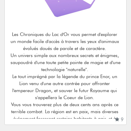
imaginer, de puissantes machines de guerre, ou des 
maux encore inconnus attendent le moment 
opportun pour mener l'Abhumanité et les Néo-races 
a leurs pertes, à un destin pire que la mort.
Soyez prêts à survivre, dans le monde de Bio-Fear.
Les Chroniques du Lac d'Or vous permet d'explorer 
un monde facile d'accès à travers les yeux d'animaux 
évolués doués de parole et de caractère. 

Un univers simple aux nombreux secrets et énigmes, 
saupoudré d'une toute petite pointe de magie et d'une 
technologie "naturelle". 

Le tout imprégné par la légende du prince Enor, un 
Lion venu d'une autre contrée pour affronter 
l'empereur Dragon, et sauver le futur Royaume qui 
s'appellera le Coeur de Lion. 

Vous vous trouverez plus de deux cents ans après ce 
terrible combat. La région est en paix, mais diverses 
événement forceront certains habitants à agir, et à 
9
vivre des aventures pleines de secrets, rencontrer des 