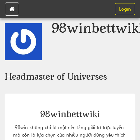
Login
98winbettwik
Headmaster of Universes
98winbettwiki
98win
 không chỉ là một nền tảng giải trí trực tuyến 
mà còn là lựa chọn của nhiều người dùng yêu thích 