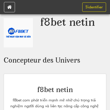
S'identifier
f8bet netin
Concepteur des Univers
f8bet netin
f8bet.com
 phát triển mạnh mẽ nhờ chú trọng trải 
nghiệm người dùng và liên tục nâng cấp công nghệ 