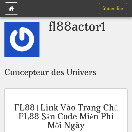
S'identifier
fl88actor1
Concepteur des Univers
FL88 | Link Vào Trang Chủ
FL88 Săn Code Miễn Phí
Mỗi Ngày