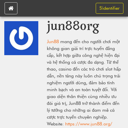
S'identifier
jun88org
Jun88
 mang đến cho người chơi một 
không gian giải trí trực tuyến đẳng 
cấp, kết hợp giữa công nghệ hiện đại 
và hệ thống cá cược đa dạng. Từ thể 
thao, casino đến các trò chơi slot hấp 
dẫn, nền tảng này luôn chú trọng trải 
nghiệm người dùng, đảm bảo tính 
minh bạch và an toàn tuyệt đối. Với 
giao diện thân thiện cùng nhiều ưu 
đãi giá trị, Jun88 trở thành điểm đến 
lý tưởng cho những ai đam mê cá 
cược trực tuyến chuyên nghiệp.

Website: 
https://www.jun88.org/