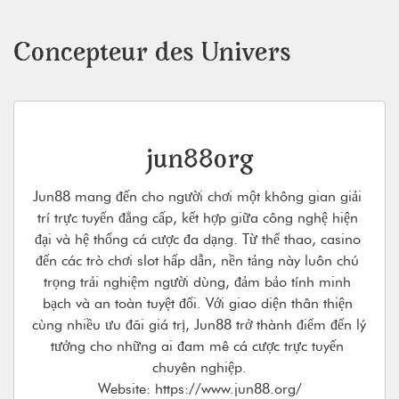
Concepteur des Univers
jun88org
Jun88 mang đến cho người chơi một không gian giải 
trí trực tuyến đẳng cấp, kết hợp giữa công nghệ hiện 
đại và hệ thống cá cược đa dạng. Từ thể thao, casino 
đến các trò chơi slot hấp dẫn, nền tảng này luôn chú 
trọng trải nghiệm người dùng, đảm bảo tính minh 
bạch và an toàn tuyệt đối. Với giao diện thân thiện 
cùng nhiều ưu đãi giá trị, Jun88 trở thành điểm đến lý 
tưởng cho những ai đam mê cá cược trực tuyến 
chuyên nghiệp.

Website: 
https://www.jun88.org/