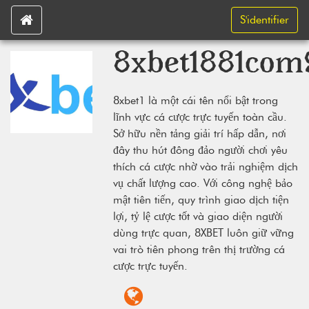
S'identifier
8xbet1881com
8xbet1 là một cái tên nổi bật trong 
lĩnh vực cá cược trực tuyến toàn cầu. 
Sở hữu nền tảng giải trí hấp dẫn, nơi 
đây thu hút đông đảo người chơi yêu 
thích cá cược nhờ vào trải nghiệm dịch 
vụ chất lượng cao. Với công nghệ bảo 
mật tiên tiến, quy trình giao dịch tiện 
lợi, tỷ lệ cược tốt và giao diện người 
dùng trực quan, 8XBET luôn giữ vững 
vai trò tiên phong trên thị trường cá 
cược trực tuyến.