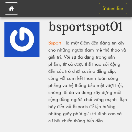
S'identifier
bsportspot01
Bsport
   là một điểm đến đáng tin cậy 
cho những người đam mê thể thao và 
giải trí. Với sự đa dạng trong sản 
phẩm, từ cá cược thể thao sôi động 
đến các trò chơi casino đẳng cấp, 
cùng với cam kết thanh toán sòng 
phẳng và hệ thống bảo mật vượt trội, 
chúng tôi đã và đang xây dựng một 
cộng đồng người chơi vững mạnh. Bạn 
hãy đến với Bsports để tận hưởng 
những giây phút giải trí đỉnh cao và 
cơ hội chiến thắng hấp dẫn.