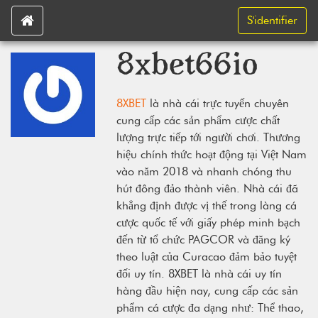
S'identifier
8xbet66io
8XBET
 là nhà cái trực tuyến chuyên 
cung cấp các sản phẩm cược chất 
lượng trực tiếp tới người chơi. Thương 
hiệu chính thức hoạt động tại Việt Nam 
vào năm 2018 và nhanh chóng thu 
hút đông đảo thành viên. Nhà cái đã 
khẳng định được vị thế trong làng cá 
cược quốc tế với giấy phép minh bạch 
đến từ tổ chức PAGCOR và đăng ký 
theo luật của Curacao đảm bảo tuyệt 
đối uy tín. 8XBET là nhà cái uy tín 
hàng đầu hiện nay, cung cấp các sản 
phẩm cá cược đa dạng như: Thể thao, 