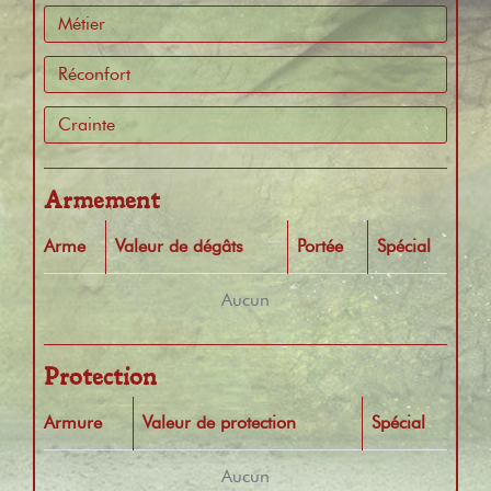
Métier
Réconfort
Crainte
Armement
Arme
Valeur de dégâts
Portée
Spécial
Aucun
Protection
Armure
Valeur de protection
Spécial
Aucun