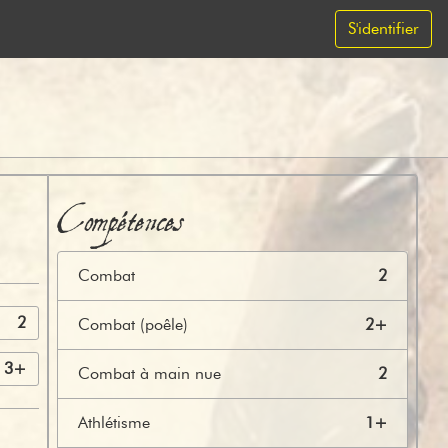
S'identifier
Compétences
Combat
2
2
Combat (poêle)
2+
3+
Combat à main nue
2
Athlétisme
1+