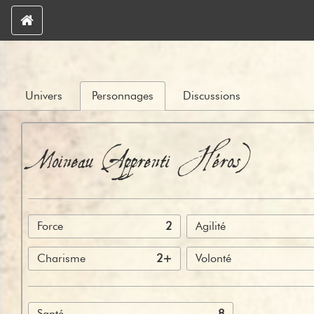
Univers
Personnages
Discussions
Moineau (Apprenti Héros)
Force
2
Agilité
Charisme
2+
Volonté
Santé
8