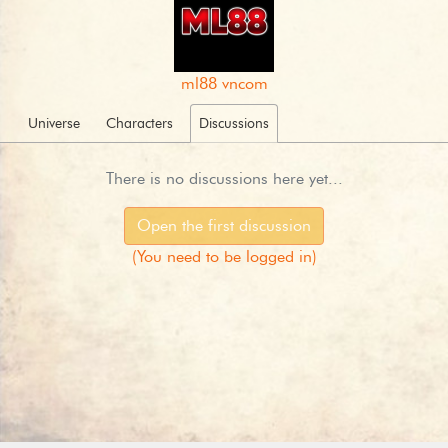
ml88 vncom
Universe
Characters
Discussions
There is no discussions here yet...
Open the first discussion
(
You need to be logged in
)