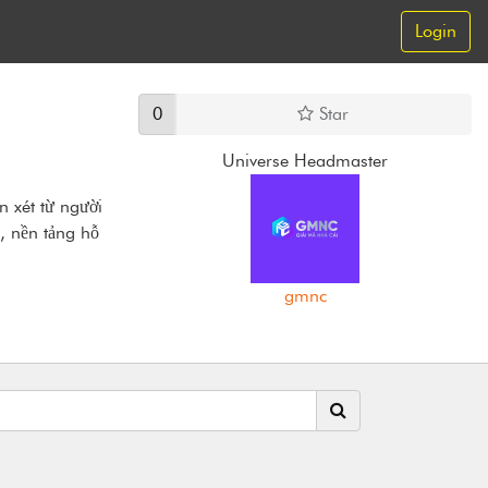
Login
0
Star
Universe Headmaster
n xét từ người 
 nền tảng hỗ 
gmnc