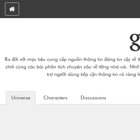
Ra đời với mục tiêu cung cấp nguồn thông tin đáng tin cậy về thị
chơi cùng các bài phân tích chuyên sâu về từng nhà cái. Nhờ c
trợ người dùng tiếp cận thông tin rõ ràng
Universe
Characters
Discussions