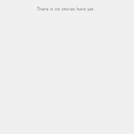
There is no stories here yet...