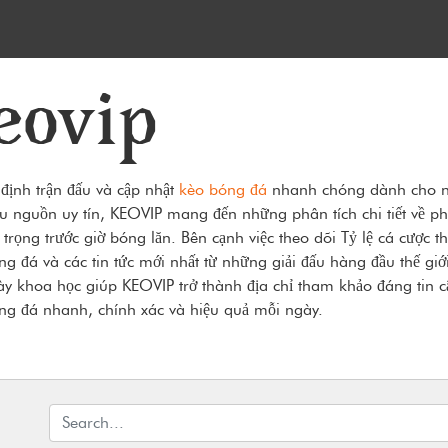
eovip
ịnh trận đấu và cập nhật 
kèo bóng đá
 nhanh chóng dành cho 
iều nguồn uy tín, KEOVIP mang đến những phân tích chi tiết về ph
trọng trước giờ bóng lăn. Bên cạnh việc theo dõi Tỷ lệ cá cược th
ng đá và các tin tức mới nhất từ những giải đấu hàng đầu thế giới
 bày khoa học giúp KEOVIP trở thành địa chỉ tham khảo đáng tin c
ng đá nhanh, chính xác và hiệu quả mỗi ngày.