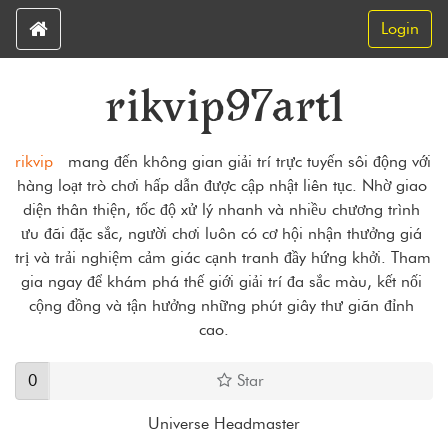
Login
rikvip97art1
rikvip
   mang đến không gian giải trí trực tuyến sôi động với 
hàng loạt trò chơi hấp dẫn được cập nhật liên tục. Nhờ giao 
diện thân thiện, tốc độ xử lý nhanh và nhiều chương trình 
ưu đãi đặc sắc, người chơi luôn có cơ hội nhận thưởng giá 
trị và trải nghiệm cảm giác cạnh tranh đầy hứng khởi. Tham 
gia ngay để khám phá thế giới giải trí đa sắc màu, kết nối 
cộng đồng và tận hưởng những phút giây thư giãn đỉnh 
cao.    
0
Star
Universe Headmaster