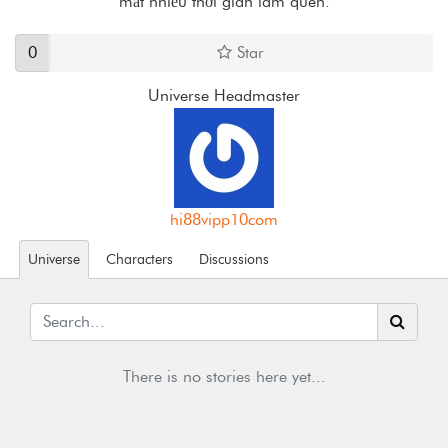
mất nhiều thời gian làm quen.
0
Star
Universe Headmaster
hi88vipp10com
Universe
Characters
Discussions
There is no stories here yet...