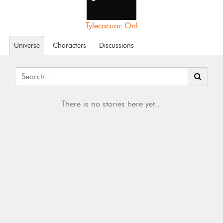
Tylecacuoc Onl
Universe
Characters
Discussions
There is no stories here yet...