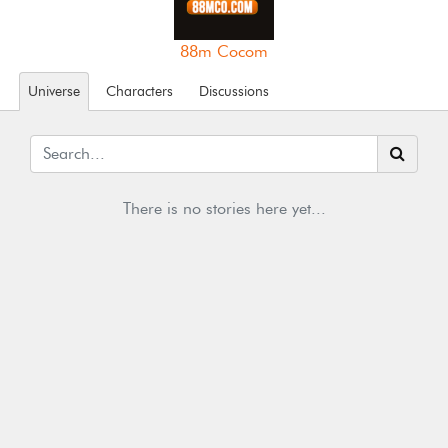
88m Cocom
Universe
Characters
Discussions
There is no stories here yet...