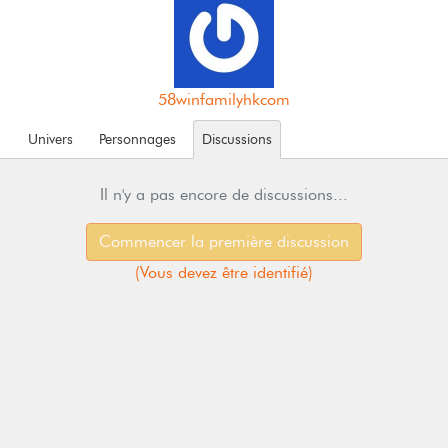
58winfamilyhkcom
Univers
Personnages
Discussions
Il n'y a pas encore de discussions...
Commencer la première discussion
(
Vous devez être identifié
)