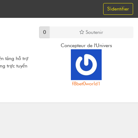
S'identifier
0
Soutenir
Concepteur de l'Univers
n tảng hỗ trợ 
g trực tuyến 
f8bet0world1