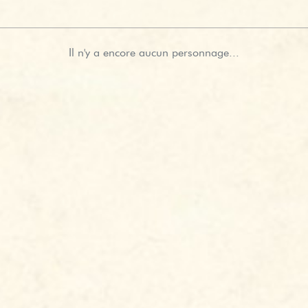
Il n'y a encore aucun personnage...