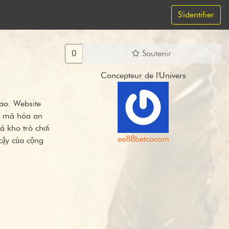
S'identifier
0
Soutenir
Concepteur de l'Univers
ao. Website 
c mã hóa an 
 kho trò chơi 
ee88betcocom
ậy của cộng 