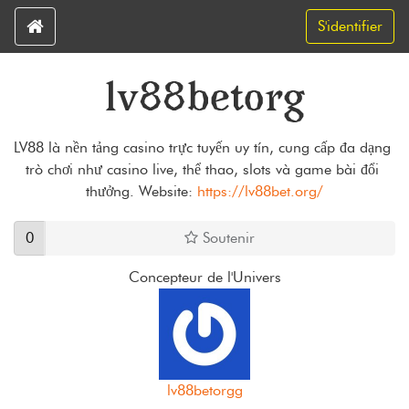
S'identifier
lv88betorg
LV88 là nền tảng casino trực tuyến uy tín, cung cấp đa dạng 
trò chơi như casino live, thể thao, slots và game bài đổi 
thưởng. Website: 
https://lv88bet.org/
0
Soutenir
Concepteur de l'Univers
lv88betorgg