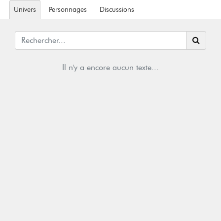
Univers
Personnages
Discussions
Il n'y a encore aucun texte...