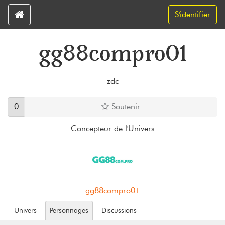
S'identifier
gg88compro01
zdc
0
Soutenir
Concepteur de l'Univers
gg88compro01
Univers
Personnages
Discussions