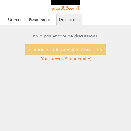
jdqs888com1
Univers
Personnages
Discussions
Il n'y a pas encore de discussions...
Commencer la première discussion
(
Vous devez être identifié
)