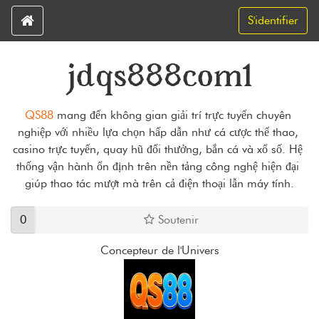
S'identifier
jdqs888com1
QS88
 mang đến không gian giải trí trực tuyến chuyên 
nghiệp với nhiều lựa chọn hấp dẫn như cá cược thể thao, 
casino trực tuyến, quay hũ đổi thưởng, bắn cá và xổ số. Hệ 
thống vận hành ổn định trên nền tảng công nghệ hiện đại 
giúp thao tác mượt mà trên cả điện thoại lẫn máy tính.
0
Soutenir
Concepteur de l'Univers