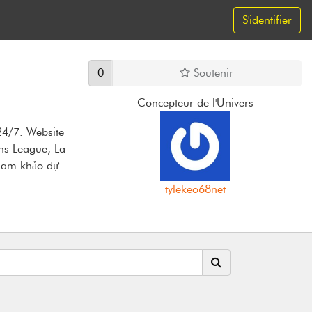
S'identifier
0
Soutenir
Concepteur de l'Univers
24/7. Website 
s League, La 
ham khảo dự 
tylekeo68net