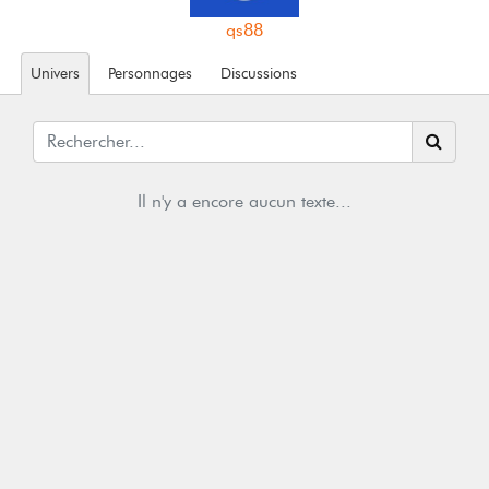
qs88
Univers
Personnages
Discussions
Il n'y a encore aucun texte...