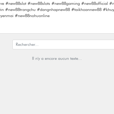
e #new88slot #new88slots #new88gaming #new88official #n
in #new88trangchu #dangnhapnew88 #taikhoannew88 #khuy
yenmai #new88nohuonline
Il n'y a encore aucun texte...