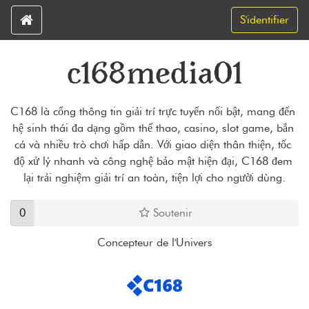
S'identifier
c168media01
C168 là cổng thông tin giải trí trực tuyến nổi bật, mang đến 
hệ sinh thái đa dạng gồm thể thao, casino, slot game, bắn 
cá và nhiều trò chơi hấp dẫn. Với giao diện thân thiện, tốc 
độ xử lý nhanh và công nghệ bảo mật hiện đại, C168 đem 
lại trải nghiệm giải trí an toàn, tiện lợi cho người dùng.
0
Soutenir
Concepteur de l'Univers