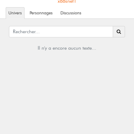
x88snet1
Univers
Personnages
Discussions
Il n'y a encore aucun texte...