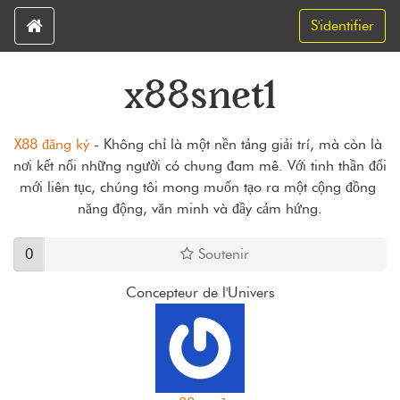
S'identifier
x88snet1
X88 đăng ký
 - Không chỉ là một nền tảng giải trí, mà còn là 
nơi kết nối những người có chung đam mê. Với tinh thần đổi 
mới liên tục, chúng tôi mong muốn tạo ra một cộng đồng 
năng động, văn minh và đầy cảm hứng.
0
Soutenir
Concepteur de l'Univers