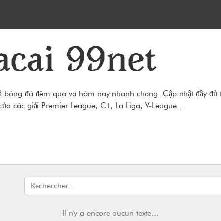
acai 99net
uả bóng đá đêm qua và hôm nay nhanh chóng. Cập nhật đầy đủ t
của các giải Premier League, C1, La Liga, V-League...
Il n'y a encore aucun texte...