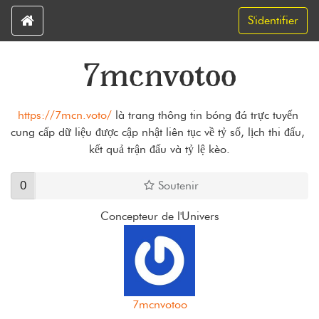
S'identifier
7mcnvotoo
https://7mcn.voto/
 là trang thông tin bóng đá trực tuyến 
cung cấp dữ liệu được cập nhật liên tục về tỷ số, lịch thi đấu, 
kết quả trận đấu và tỷ lệ kèo.
0
Soutenir
Concepteur de l'Univers
7mcnvotoo