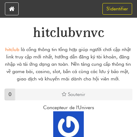
S'identifier
hitclubvnvc
hitclub
 là cổng thông tin tổng hợp giúp người chơi cập nhật 
link truy cập mới nhất, hướng dẫn đăng ký tài khoản, đăng 
nhập và tải ứng dụng an toàn. Nền tảng cung cấp thông tin 
về game bài, casino, slot, bắn cá cùng các lưu ý bảo mật, 
giao dịch và khuyến mãi dành cho hội viên mới.
0
Soutenir
Concepteur de l'Univers