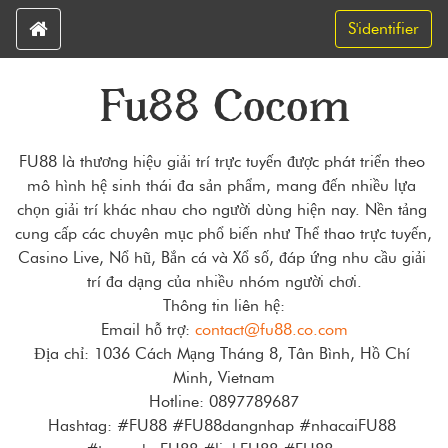
S'identifier
Fu88 Cocom
FU88 là thương hiệu giải trí trực tuyến được phát triển theo 
mô hình hệ sinh thái đa sản phẩm, mang đến nhiều lựa 
chọn giải trí khác nhau cho người dùng hiện nay. Nền tảng 
cung cấp các chuyên mục phổ biến như Thể thao trực tuyến, 
Casino Live, Nổ hũ, Bắn cá và Xổ số, đáp ứng nhu cầu giải 
trí đa dạng của nhiều nhóm người chơi.

Thông tin liên hệ:

Email hỗ trợ: 
contact@fu88.co.com
Địa chỉ: 1036 Cách Mạng Tháng 8, Tân Bình, Hồ Chí 
Minh, Vietnam

Hotline: 0897789687

Hashtag: #FU88 #FU88dangnhap #nhacaiFU88 