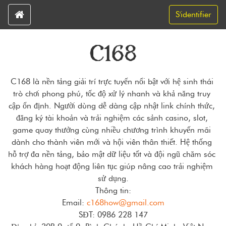
S'identifier
C168
C168 là nền tảng giải trí trực tuyến nổi bật với hệ sinh thái 
trò chơi phong phú, tốc độ xử lý nhanh và khả năng truy 
cập ổn định. Người dùng dễ dàng cập nhật link chính thức, 
đăng ký tài khoản và trải nghiệm các sảnh casino, slot, 
game quay thưởng cùng nhiều chương trình khuyến mãi 
dành cho thành viên mới và hội viên thân thiết. Hệ thống 
hỗ trợ đa nền tảng, bảo mật dữ liệu tốt và đội ngũ chăm sóc 
khách hàng hoạt động liên tục giúp nâng cao trải nghiệm 
sử dụng.

Thông tin:

Email: 
c168how@gmail.com
SĐT: 0986 228 147
