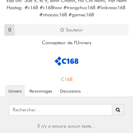
Địa chỉ: 30B 9, tổ 9, Bình Chánh, Hồ Chí Minh, Việt Nam

Hastag: #c168 #c168how #trangchuc168 #linkvaoc168 
#nhacaic168 #gamec168
0
Soutenir
Concepteur de l'Univers
C168
Univers
Personnages
Discussions
Il n'y a encore aucun texte...