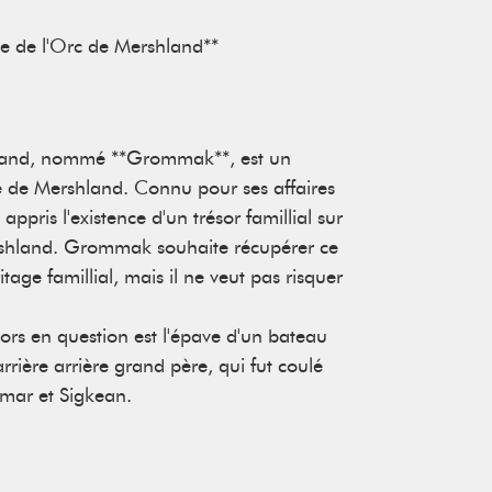
e de l'Orc de Mershland**
land, nommé **Grommak**, est un
le de Mershland. Connu pour ses affaires
appris l'existence d'un trésor famillial sur
Mershland. Grommak souhaite récupérer ce
itage famillial, mais il ne veut pas risquer
ésors en question est l'épave d'un bateau
rrière arrière grand père, qui fut coulé
lmar et Sigkean.