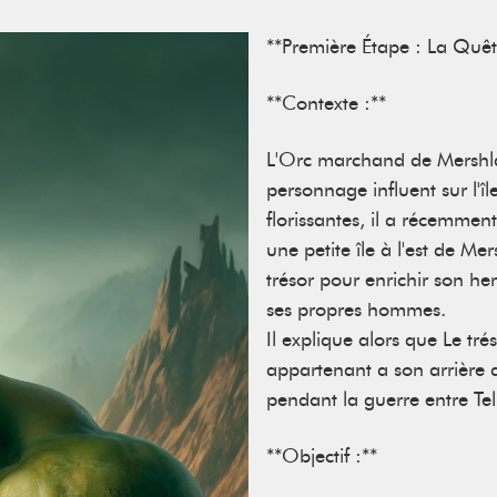
**Première Étape : La Quêt
**Contexte :**
L'Orc marchand de Mersh
personnage influent sur l'î
florissantes, il a récemment 
une petite île à l'est de 
trésor pour enrichir son her
ses propres hommes.
Il explique alors que Le tr
appartenant a son arrière a
pendant la guerre entre Te
**Objectif :**