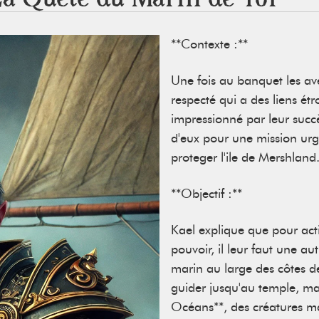
**Contexte :**
Une fois au banquet les av
respecté qui a des liens étr
impressionné par leur suc
d'eux pour une mission urge
proteger l'ile de Mershland
**Objectif :**
Kael explique que pour acti
pouvoir, il leur faut une a
marin au large des côtes de
guider jusqu'au temple, mai
Océans**, des créatures ma