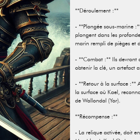
**Déroulement :**
- **Plongée sous-marine :**
plongent dans les profonde
marin rempli de pièges et 
- **Combat :** Ils devront
obtenir la clé, un artefact 
- **Retour à la surface :** 
la surface où Kael, reconnai
de Wallondal (Yor).
**Récompense :**
- La relique activée, doit e