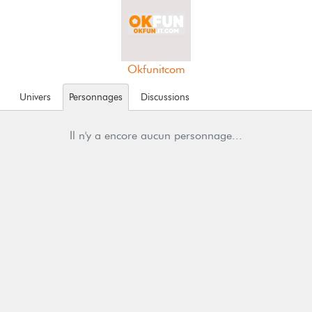
Okfunitcom
Univers
Personnages
Discussions
Il n'y a encore aucun personnage...