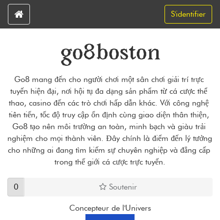
S'identifier
go8boston
Go8 mang đến cho người chơi một sân chơi giải trí trực 
tuyến hiện đại, nơi hội tụ đa dạng sản phẩm từ cá cược thể 
thao, casino đến các trò chơi hấp dẫn khác. Với công nghệ 
tiên tiến, tốc độ truy cập ổn định cùng giao diện thân thiện, 
Go8 tạo nên môi trường an toàn, minh bạch và giàu trải 
nghiệm cho mọi thành viên. Đây chính là điểm đến lý tưởng 
cho những ai đang tìm kiếm sự chuyên nghiệp và đẳng cấp 
trong thế giới cá cược trực tuyến.
0
Soutenir
Concepteur de l'Univers