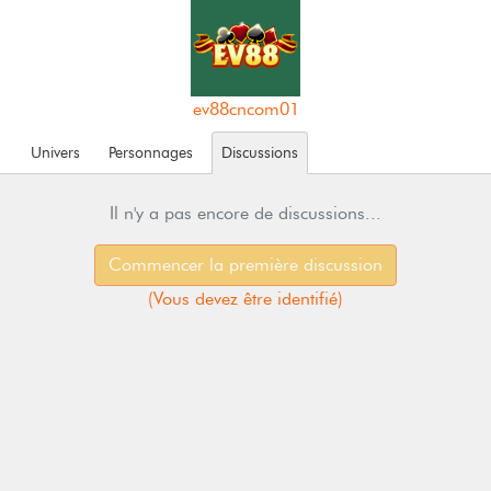
ev88cncom01
Univers
Personnages
Discussions
Il n'y a pas encore de discussions...
Commencer la première discussion
(
Vous devez être identifié
)