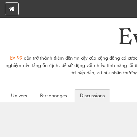
E
EV 99
 dần trở thành điểm đến tin cậy của cộng đồng cá cược 
nghiệm nền tảng ổn định, dễ sử dụng với nhiều tính năng tối ư
trí hấp dẫn, cơ hội nhận thưở
Univers
Personnages
Discussions