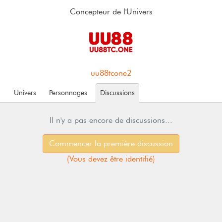
Concepteur de l'Univers
uu88tcone2
Univers
Personnages
Discussions
Il n'y a pas encore de discussions...
Commencer la première discussion
(
Vous devez être identifié
)