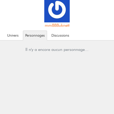
mm888uknett
Univers
Personnages
Discussions
Il n'y a encore aucun personnage...