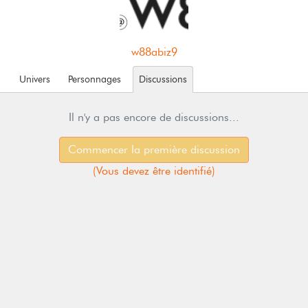
w88abiz9
Univers
Personnages
Discussions
Il n'y a pas encore de discussions...
Commencer la première discussion
(
Vous devez être identifié
)