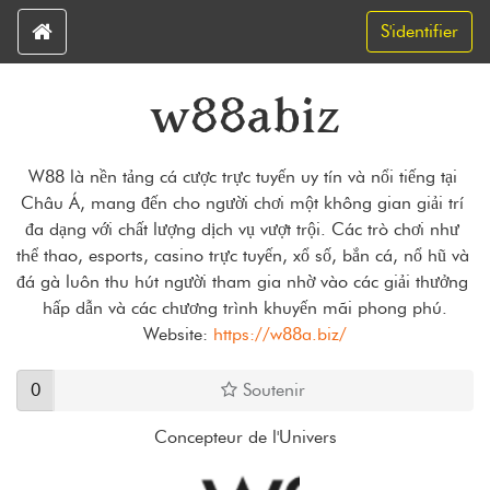
S'identifier
w88abiz
W88 là nền tảng cá cược trực tuyến uy tín và nổi tiếng tại 
Châu Á, mang đến cho người chơi một không gian giải trí 
đa dạng với chất lượng dịch vụ vượt trội. Các trò chơi như 
thể thao, esports, casino trực tuyến, xổ số, bắn cá, nổ hũ và 
đá gà luôn thu hút người tham gia nhờ vào các giải thưởng 
hấp dẫn và các chương trình khuyến mãi phong phú.

Website: 
https://w88a.biz/
0
Soutenir
Concepteur de l'Univers