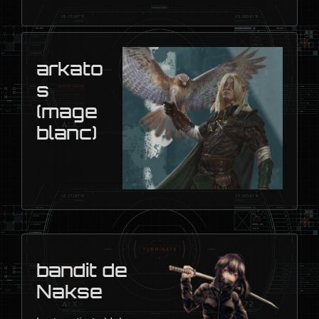
arkato
s
(mage
blanc)
bandit de
Nakse