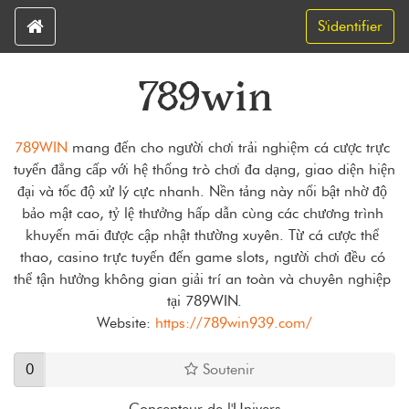
S'identifier
789win
789WIN
 mang đến cho người chơi trải nghiệm cá cược trực 
tuyến đẳng cấp với hệ thống trò chơi đa dạng, giao diện hiện 
đại và tốc độ xử lý cực nhanh. Nền tảng này nổi bật nhờ độ 
bảo mật cao, tỷ lệ thưởng hấp dẫn cùng các chương trình 
khuyến mãi được cập nhật thường xuyên. Từ cá cược thể 
thao, casino trực tuyến đến game slots, người chơi đều có 
thể tận hưởng không gian giải trí an toàn và chuyên nghiệp 
tại 789WIN.

Website: 
https://789win939.com/
0
Soutenir
Concepteur de l'Univers