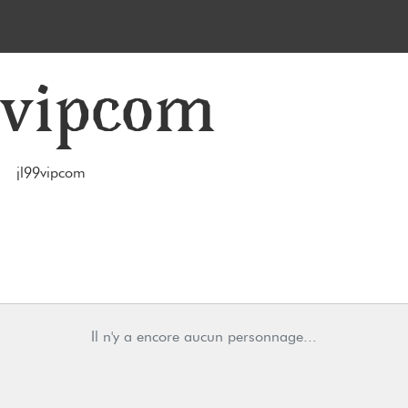
9vipcom
jl99vipcom
Il n'y a encore aucun personnage...