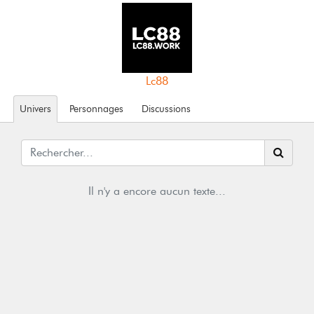
Lc88
Univers
Personnages
Discussions
Il n'y a encore aucun texte...