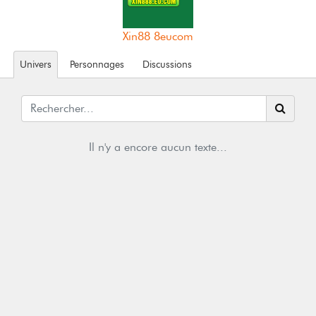
Xin88 8eucom
Univers
Personnages
Discussions
Il n'y a encore aucun texte...