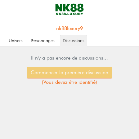
nk88luxury9
Univers
Personnages
Discussions
Il n'y a pas encore de discussions...
Commencer la première discussion
(
Vous devez être identifié
)