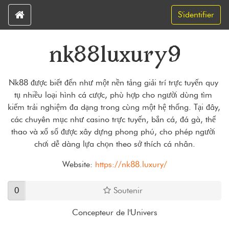
S'identifier
nk88luxury9
Nk88 được biết đến như một nền tảng giải trí trực tuyến quy 
tụ nhiều loại hình cá cược, phù hợp cho người dùng tìm 
kiếm trải nghiệm đa dạng trong cùng một hệ thống. Tại đây, 
các chuyên mục như casino trực tuyến, bắn cá, đá gà, thể 
thao và xổ số được xây dựng phong phú, cho phép người 
chơi dễ dàng lựa chọn theo sở thích cá nhân.
Website: 
https://nk88.luxury/
0
Soutenir
Concepteur de l'Univers