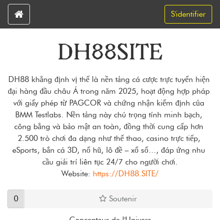
S'identifier
DH88SITE
DH88 khẳng định vị thế là nền tảng cá cược trực tuyến hiện 
đại hàng đầu châu Á trong năm 2025, hoạt động hợp pháp 
với giấy phép từ PAGCOR và chứng nhận kiểm định của 
BMM Testlabs. Nền tảng này chú trọng tính minh bạch, 
công bằng và bảo mật an toàn, đồng thời cung cấp hơn 
2.500 trò chơi đa dạng như thể thao, casino trực tiếp, 
eSports, bắn cá 3D, nổ hũ, lô đề – xổ số…, đáp ứng nhu 
cầu giải trí liên tục 24/7 cho người chơi.

Website: 
https://DH88.SITE/
0
Soutenir
Concepteur de l'Univers