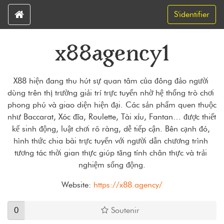
S'identifier
x88agency1
X88 hiện đang thu hút sự quan tâm của đông đảo người 
dùng trên thị trường giải trí trực tuyến nhờ hệ thống trò chơi 
phong phú và giao diện hiện đại. Các sản phẩm quen thuộc 
như Baccarat, Xóc đĩa, Roulette, Tài xỉu, Fantan… được thiết 
kế sinh động, luật chơi rõ ràng, dễ tiếp cận. Bên cạnh đó, 
hình thức chia bài trực tuyến với người dẫn chương trình 
tương tác thời gian thực giúp tăng tính chân thực và trải 
nghiệm sống động.
Website: 
https://x88.agency/
0
Soutenir